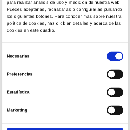
para realizar análisis de uso y medición de nuestra web.
Puedes aceptarlas, rechazarlas o configurarlas pulsando
los siguientes botones. Para conocer más sobre nuestra
política de cookies, haz click en detalles y acerca de las
cookies en este cuadro.
Selección
GENERA TUS PROPIAS
Necesarias
de
consentimiento
LOCUCIONES Y
Preferencias
CREA MENÚS INTERACTIVOS
Estadística
Con la funcionalidad text-to-speech podrás generar al
momento locuciones en varios idiomas y con voces
naturales. Sólo es necesario que escribas el texto que
Marketing
desees y selecciona la voz que prefieras. ¡Utlízalas para
crear menús interactivos!