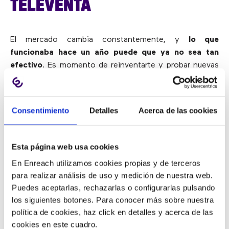
TELEVENTA
El mercado cambia constantemente, y
lo que
funcionaba hace un año puede que ya no sea tan
efectivo
. Es momento de reinventarte y probar nuevas
estrategias. Aquí tienes tres tips que pueden ayudar al
éxito de tus campañas:
Consentimiento
Detalles
Acerca de las cookies
1. ANALIZA LA PERFORMANCE EN
TIEMPO REAL
Esta página web usa cookies
En Enreach utilizamos cookies propias y de terceros
para realizar análisis de uso y medición de nuestra web.
Evalúa la
tasa de llamadas contestadas por franjas
Puedes aceptarlas, rechazarlas o configurarlas pulsando
horarias
. Identificar los momentos del día con mayor
los siguientes botones. Para conocer más sobre nuestra
éxito te permitirá ajustar tu estrategia y maximizar
política de cookies, haz click en detalles y acerca de las
resultados.
cookies en este cuadro.