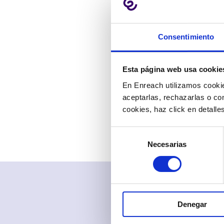
“Estamo
España 
Consentimiento
en Enr
nosotro
tendenc
Esta página web usa cookie
para nue
En Enreach utilizamos cookie
aceptarlas, rechazarlas o co
Actualment
cookies, haz click en detall
revendedores
Selección
Necesarias
de
consentimiento
Denegar