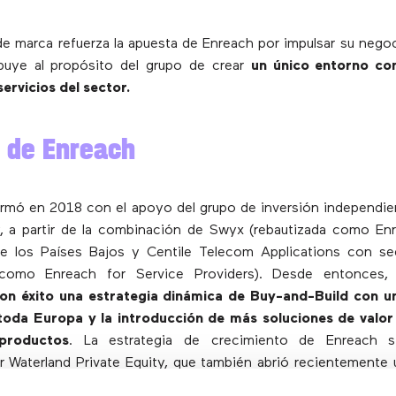
e marca refuerza la apuesta de Enreach por impulsar su nego
ibuye al propósito del grupo de crear
un único entorno co
ervicios del sector.
a de Enreach
rmó en 2018 con el apoyo del grupo de inversión independie
y, a partir de la combinación de Swyx (rebautizada como E
e los Países Bajos y Centile Telecom Applications con se
a como Enreach for Service Providers). Desde entonces
n éxito una estrategia dinámica de Buy-and-Build con u
toda Europa y la introducción de más soluciones de valor
productos
. La estrategia de crecimiento de Enreach s
r Waterland Private Equity, que también abrió recientemente 
spaña.