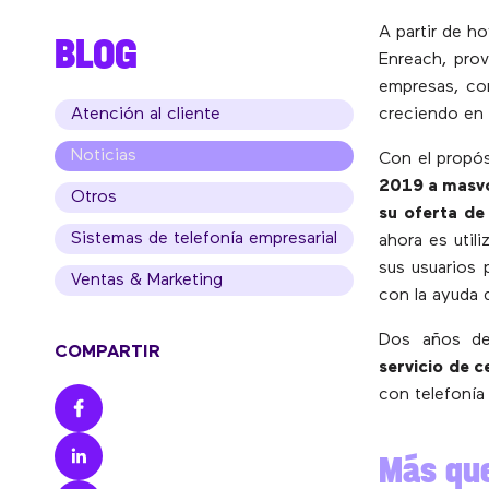
A partir de h
BLOG
Enreach, pro
empresas, con
Atención al cliente
creciendo en 
Noticias
Con el propó
2019 a masv
Otros
su oferta de
Sistemas de telefonía empresarial
ahora es util
sus usuarios 
Ventas & Marketing
con la ayuda de
Dos años d
COMPARTIR
servicio de c
con telefonía
Más que