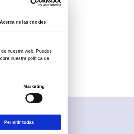
iento en
 Telsome
Acerca de las cookies
te para
ologías,
nalizado
n.
ón de nuestra web. Puedes
obre nuestra política de
ás de 6.750
Marketing
Permitir todas