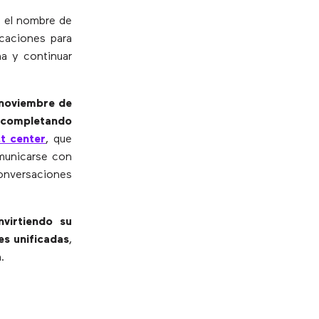
o el nombre de
caciones para
ña y continuar
 noviembre de
 completando
t center
, que
omunicarse con
conversaciones
virtiendo su
es unificadas
,
.