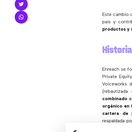
Este cambio d
país y contr
productos y s
Histori
Enreach se fo
Private Equit
Voiceworks d
(rebautizad
combinado co
orgánico en 
cartera de 
respaldada po
Barcelona, ​​E