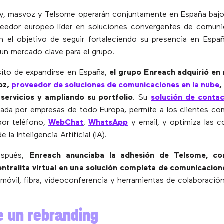
oy, masvoz y Telsome operarán conjuntamente en España baj
veedor europeo líder en soluciones convergentes de comuni
 el objetivo de seguir fortaleciendo su presencia en Espa
un mercado clave para el grupo.
sito de expandirse en España,
el grupo Enreach adquirió en
oz,
proveedor de soluciones de comunicaciones en la nube
,
 servicios y ampliando su portfolio
. Su
solución de contac
izada por empresas de todo Europa, permite a los clientes c
por teléfono,
WebChat
,
WhatsApp
y email, y optimiza las 
 la Inteligencia Artificial (IA).
espués,
Enreach anunciaba la adhesión de Telsome, con
entralita virtual en una solución completa de comunicacion
 móvil, fibra, videoconferencia y herramientas de colaboración
 un rebranding