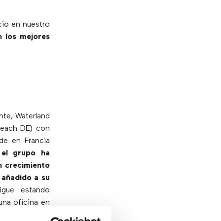
cio en nuestro
n los mejores
nte, Waterland
nreach DE) con
de en Francia
,
el grupo ha
n crecimiento
 añadido a su
igue estando
una oficina en