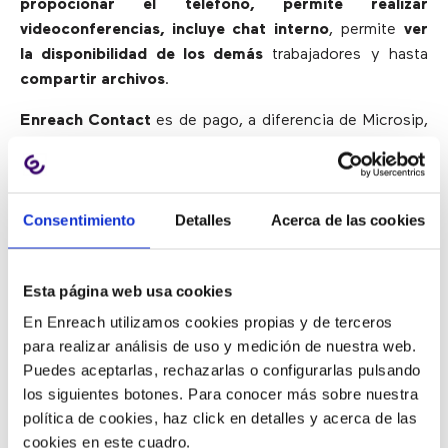
propocionar el teléfono, permite realizar
videoconferencias, incluye chat interno
, permite
ver
la disponibilidad de los demás
trabajadores y hasta
compartir archivos
.
Enreach Contact
es de pago, a diferencia de Microsip,
y
por sólo 4€ al mes por usuario dispondrás de una
herramienta mucho más potente, con centralita virtual y
con soporte técnico.
Consentimiento
Detalles
Acerca de las cookies
¿Te gustaría que MicroSIP
Esta página web usa cookies
incluyera chat y
En Enreach utilizamos cookies propias y de terceros
videoconferencias?
para realizar análisis de uso y medición de nuestra web.
Puedes aceptarlas, rechazarlas o configurarlas pulsando
los siguientes botones. Para conocer más sobre nuestra
política de cookies, haz click en detalles y acerca de las
Rellena este formulario y te
cookies en este cuadro.