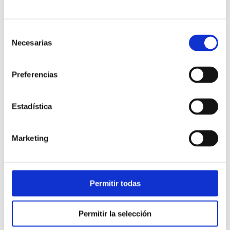
explicaremos como utilizar un
softphone que incluye
Selección
Necesarias
de
llamadas, chat interno y
consentimiento
videoconferencias.
Preferencias
Estadística
Marketing
Permitir todas
Permitir la selección