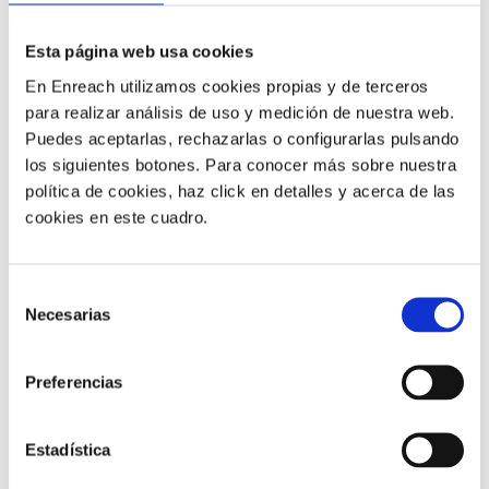
fijo:
Oceans
Esta página web usa cookies
En Enreach utilizamos cookies propias y de terceros
para realizar análisis de uso y medición de nuestra web.
Puedes aceptarlas, rechazarlas o configurarlas pulsando
los siguientes botones. Para conocer más sobre nuestra
política de cookies, haz click en detalles y acerca de las
Oceans ofrece fibra óptica sin cuota de línea y sin
cookies en este cuadro.
teléfono fijo en 14 provincias de España
(Madrid,
Alicante, Asturias, A Coruña, Barcelona, Girona, Lugo,
Ourense, Pontevedra, Valencia, Vizcaya, Málaga, Sevilla
Selección
y Zaragoza.) Ofrecen Internet a empresas y particulares
Necesarias
de
y
el ancho de banda es simétrico
, una condición muy
consentimiento
importante para empresas y particulares que suben
Preferencias
contenido a la nube con cierta frecuencia.
Oferta Fibra Óptica sin fijo 1:
Estadística