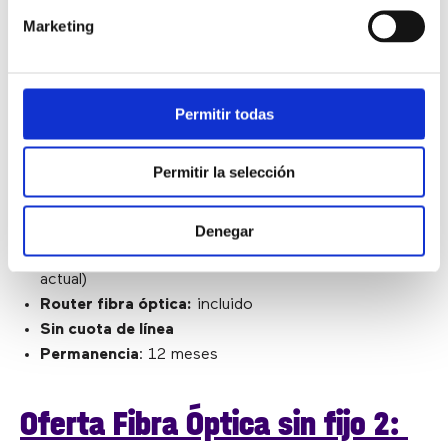
100Mb
Marketing
Precio Fibra sin fijo (
Diciembre
2021):
20,58€
(oferta 3 meses)
Permitir todas
Velocidad fibra óptica
: 100MB simétricos
Cobertura Fibra óptica
: Madrid, Alicante, Asturias, A
Permitir la selección
Coruña, Barcelona, Girona, Lugo, Ourense,
Pontevedra, Valencia, Vizcaya, Málaga, Sevilla y
Denegar
Zaragoza.
Precio alta fibra óptica:
gratis (en promoción
actual)
Router fibra óptica:
incluido
Sin cuota de línea
Permanencia
: 12 meses
Oferta Fibra Óptica sin fijo 2: