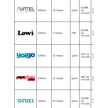
24,99€
Ir a la
600mb
15 meses
gratis
iva
oferta
incluido
29,95€
Ir a la
100mb
3 meses
70€
iva
oferta
incluido
32€ iva
Ir a la
100mb
12 meses
gratis
incluido
oferta
29€ iva
Ir a la
300mb
12 meses
gratis
incluido
oferta
36,90€
Ir a la
300mb
24 meses
gratis
iva
oferta
incluido