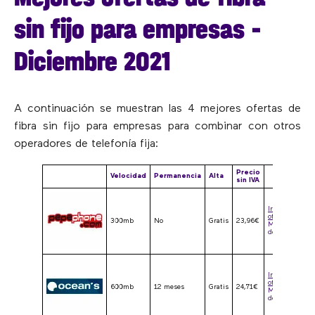
sin fijo para empresas –
Diciembre 2021
A continuación se muestran las 4 mejores ofertas de
fibra sin fijo para empresas para combinar con otros
operadores de telefonía fija:
Precio
Velocidad
Permanencia
Alta
sin IVA
Ir a la
oferta
300mb
No
Gratis
23,96€
Más
detalles
Ir a la
oferta
600mb
12 meses
Gratis
24,71€
Más
detalles