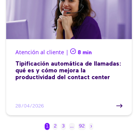
Atención al cliente |
8 min
Tipificación automática de llamadas:
qué es y cómo mejora la
productividad del contact center
28/04/2026
1
2
3
…
92
›