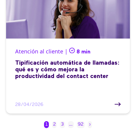
Atención al cliente |
8 min
Tipificación automática de llamadas:
qué es y cómo mejora la
productividad del contact center
28/04/2026
1
2
3
…
92
›