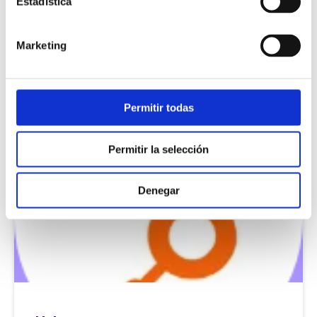
Estadística
03/06/2022
Llama haciendo click en el número de teléfono,
Marketing
accede a la ficha del cliente que te está
llamando, automatiza la apertura de pestañas de
tu CRM en tu contact center y trabaja el CRM
desde allí.
Permitir todas
Saber más
Permitir la selección
Denegar