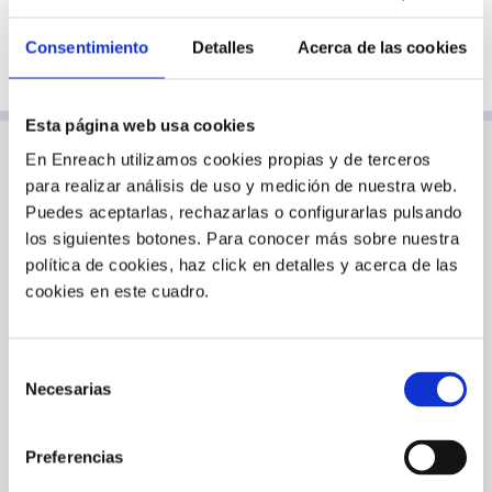
Capacidad
: soporta el envío de un gran número
de mensajes simultáneos.
Consentimiento
Detalles
Acerca de las cookies
Esta página web usa cookies
En Enreach utilizamos cookies propias y de terceros
para realizar análisis de uso y medición de nuestra web.
Puedes aceptarlas, rechazarlas o configurarlas pulsando
los siguientes botones. Para conocer más sobre nuestra
¿QUIERES SER EL PRÓXIMO
política de cookies, haz click en detalles y acerca de las
CASO DE ÉXITO?
cookies en este cuadro.
Selección
Nuestras soluciones convergentes de
Necesarias
comunicaciones ayudan a cientos de empresas a
de
impulsar su atención al cliente y su negocio.
consentimiento
Casos de éxito
Preferencias