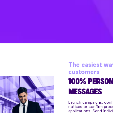
The easiest wa
customers
100% PERSON
MESSAGES
Launch campaigns, conf
notices or confirm pro
applications. Send indiv