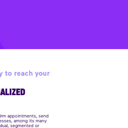
y to reach your
ALIZED
irm appointments, send
cesses, among its many
idual, segmented or