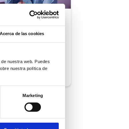
ón al cliente |
5 min
comprobar si tu
Acerca de las cookies
ión al cliente cumple
iempos de respuesta
 normativa
ón de nuestra web. Puedes
obre nuestra política de
/2026
Marketing