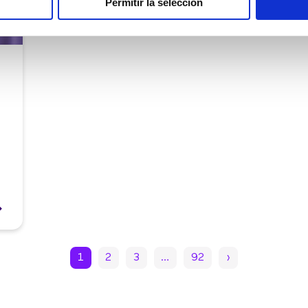
Permitir la selección
1
2
3
…
92
›