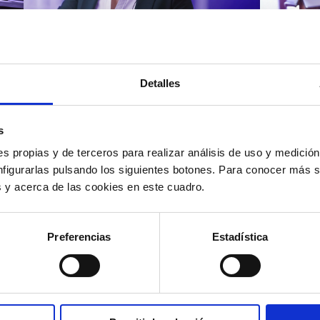
Atención al cliente |
Atenci
8 min
Cómo 
Detalles
Cómo automatizar la
atenc
evaluación de llamadas en
los t
un contact center con IA
según
s
s propias y de terceros para realizar análisis de uso y medici
nfigurarlas pulsando los siguientes botones. Para conocer más s
es y acerca de las cookies en este cuadro.
12/05/2026
11/05
Preferencias
Estadística