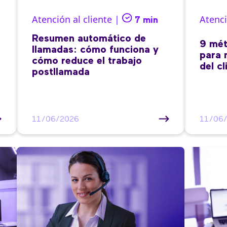
Atención al cliente |
Atenci
7 min
Resumen automático de
9 mét
llamadas: cómo funciona y
para 
cómo reduce el trabajo
del cl
postllamada
11/06/2026
11/06