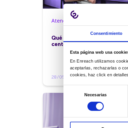
Atención al cliente |
10 min
Consentimiento
Qué es el FCR en un contact
center y cómo mejorarlo
Esta página web usa cookie
En Enreach utilizamos cookie
aceptarlas, rechazarlas o co
cookies, haz click en detall
28/05/2026
Selección
Necesarias
de
consentimiento