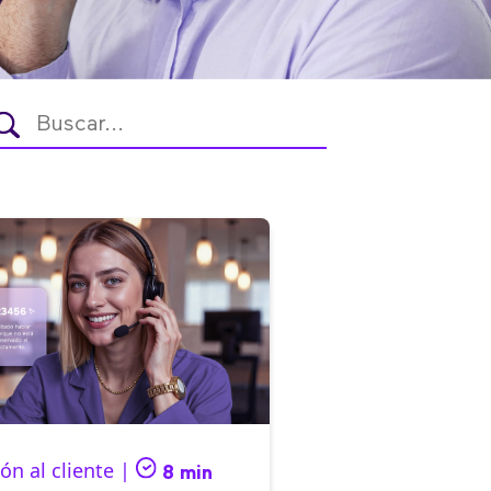
ón al cliente |
8 min