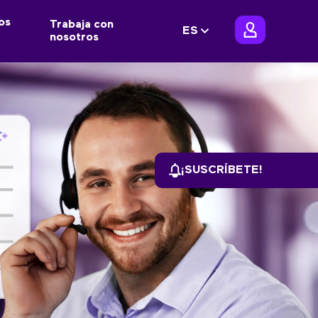
os
Trabaja con
ES
nosotros
¡SUSCRÍBETE!