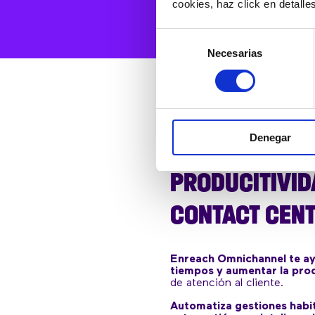
cookies, haz click en detall
Selección
Necesarias
de
consentimiento
Denegar
AUMENTA LA
PRODUCITIVID
CONTACT CEN
Enreach Omnichannel te ay
tiempos y aumentar la pro
de atención al cliente.
Automatiza gestiones habit