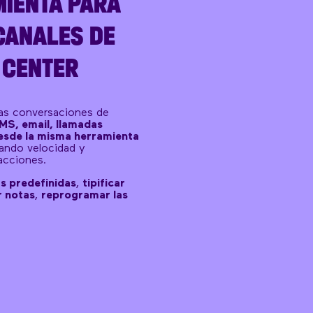
IENTA PARA
CANALES DE
 CENTER
las conversaciones de
S, email, llamadas
desde la misma herramienta
ando velocidad y
racciones.
s predefinidas
,
tipificar
r notas
,
reprogramar las