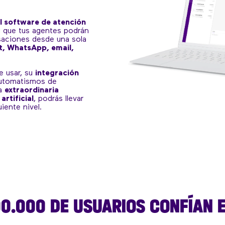
l software de atención
 que tus agentes podrán
saciones desde una sola
t, WhatsApp, email,
de usar, su
integración
automatismos de
la
extraordinaria
artificial
, podrás llevar
uiente nivel.
00.000 DE USUARIOS CONFÍAN 