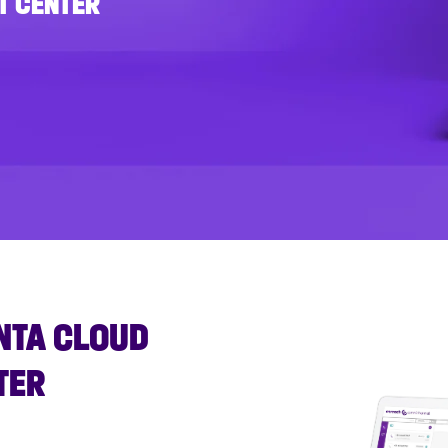
T CENTER
NTA CLOUD
TER