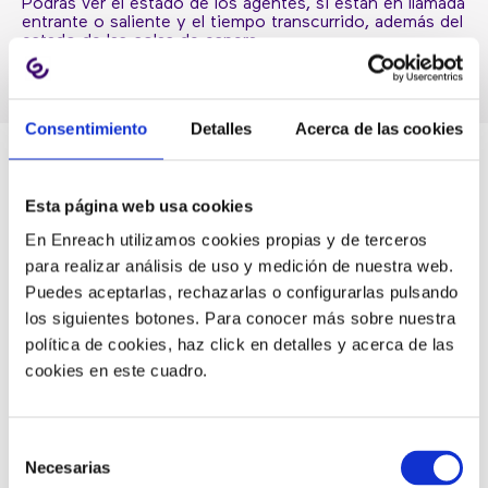
Podrás ver el estado de los agentes, si están en llamada
entrante o saliente y el tiempo transcurrido, además del
estado de las colas de espera.
Consentimiento
Detalles
Acerca de las cookies
Esta página web usa cookies
CONOCE EL ESTADO DE
En Enreach utilizamos cookies propias y de terceros
para realizar análisis de uso y medición de nuestra web.
TODO EL CALL CENTER CON
Puedes aceptarlas, rechazarlas o configurarlas pulsando
los siguientes botones. Para conocer más sobre nuestra
EL WALLBOARD
política de cookies, haz click en detalles y acerca de las
cookies en este cuadro.
Los supervisores podrán controlar el estado del call
center en tiempo real con el Wallboard para conocer
Selección
el nivel de efictividad y posibles problemáticas que
puedan surgir para solucionarlas antes de que se
Necesarias
de
produzcan.