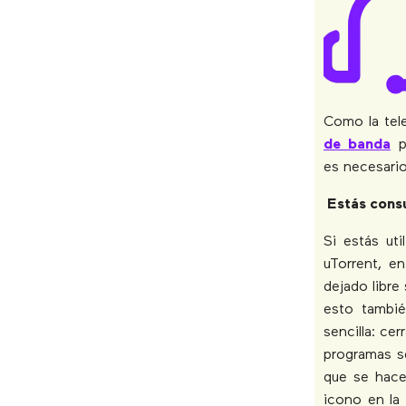
Como la tele
de banda
pa
es necesario
Estás cons
Si estás ut
uTorrent, e
dejado libre
esto tambié
sencilla: ce
programas se
que se hace
icono en la 