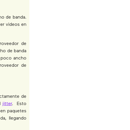
ho de banda.
er videos en
roveedor de
cho de banda
y poco ancho
roveedor de
ectamente de
el
jitter
. Esto
 en paquetes
da, llegando