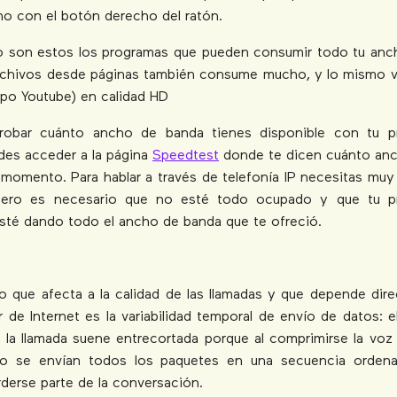
no con el botón derecho del ratón.
o son estos los programas que pueden consumir todo tu anc
rchivos desde páginas también consume mucho, y lo mismo v
ipo Youtube) en calidad HD
robar cuánto ancho de banda tienes disponible con tu p
des acceder a la página
Speedtest
donde te dicen cuánto an
l momento. Para hablar a través de telefonía IP necesitas mu
pero es necesario que no esté todo ocupado y que tu p
esté dando todo el ancho de banda que te ofreció.
o que afecta a la calidad de las llamadas y que depende dir
 de Internet es la variabilidad temporal de envío de datos: 
 la llamada suene entrecortada porque al comprimirse la voz
o se envían todos los paquetes en una secuencia ordena
rderse parte de la conversación.