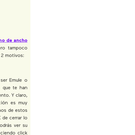
mo de ancho
Pero tampoco
 2 motivos:
 ser Emule o
a que te han
nto. Y claro,
ución es muy
unos de estos
 de cerrar lo
odrás ver su
aciendo click