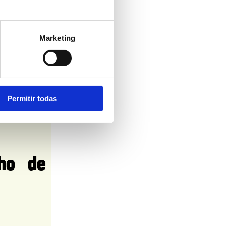
Marketing
eléfono. Todo
 una perdida
Permitir todas
renderías la
ro es simple
ho de