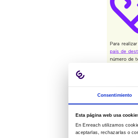
Para realiz
país de des
número de te
Italia:
0039 
Alemania:
0
Consentimiento
Inglaterra:
0
Francia:
003
Esta página web usa cookie
Mexico:
00
En Enreach utilizamos cookie
aceptarlas, rechazarlas o co
Portugal:
00