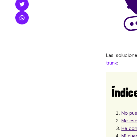
Las solucion
trunk
:
Índic
No pue
Me esc
He con
Mi cue