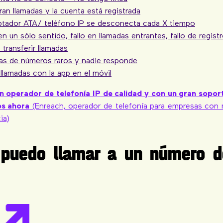
an llamadas y la cuenta está registrada
ptador ATA/ teléfono IP se desconecta cada X tiempo
n un sólo sentido, fallo en llamadas entrantes, fallo de regist
 transferir llamadas
as de números raros y nadie responde
llamadas con la app en el móvil
un operador de telefonía IP de calidad y con un gran sopor
os ahora
(Enreach, operador de telefonía para empresas con
ia)
 puedo llamar a un número d