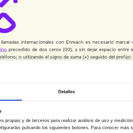
ar llamadas internacionales con Enreach es necesario marcar
tino
precedido de dos ceros (00), y sin dejar espacio entre el
léfono; o utilizando el signo de suma (+) seguido del prefijo:
o +39
seguido del número de teléfono
049
o +49
seguido del número de teléfono
Detalles
044 o +44
seguido del número de teléfono
3
o +33
seguido del número de teléfono
s
52
o +52
seguido del número de teléfono
s propias y de terceros para realizar análisis de uso y medici
nfigurarlas pulsando los siguientes botones. Para conocer más s
351
o + 351
seguido del número de teléfono