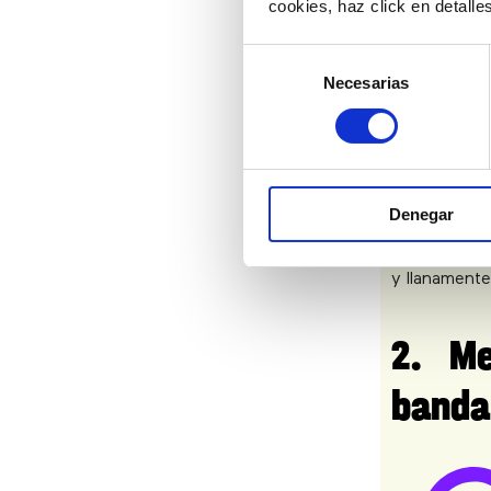
cookies, haz click en detall
Holanda:
00
Selección
Colombia:
0
Necesarias
de
consentimiento
Importante: 
seguido.
Si ya estás
Denegar
desde tu m
cantidad de
y llanamente
2. M
banda