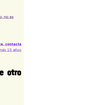
ro, no es
te,
contacta
 más 15 años
e otro