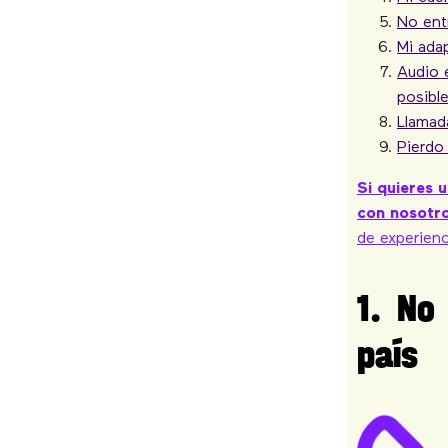
No entr
Mi ada
Audio e
posible
Llamad
Pierdo 
Si quieres 
con nosotr
de experienc
1. No
país