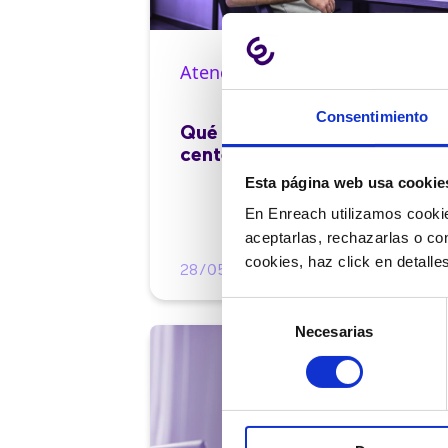
Atención al cliente |
10 min
Consentimiento
Qué es el FCR en un contact
center y cómo mejorarlo
Esta página web usa cookie
En Enreach utilizamos cookie
aceptarlas, rechazarlas o co
cookies, haz click en detall
28/05/2026
Selección
Necesarias
de
consentimiento