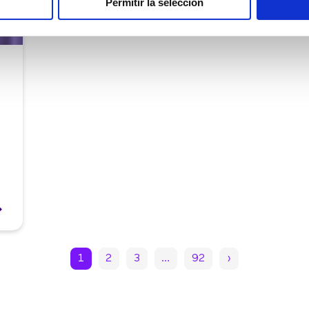
Permitir la selección
1
2
3
…
92
›