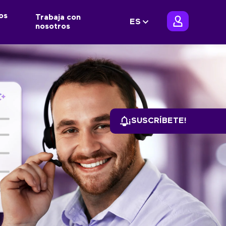
os
Trabaja con
ES
nosotros
¡SUSCRÍBETE!