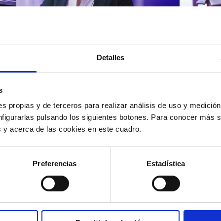
Atención al cliente |
Atenci
8 min
Cómo 
Detalles
Cómo automatizar la
atenc
evaluación de llamadas en
los t
un contact center con IA
según
s
s propias y de terceros para realizar análisis de uso y medici
nfigurarlas pulsando los siguientes botones. Para conocer más s
es y acerca de las cookies en este cuadro.
12/05/2026
11/05
Preferencias
Estadística