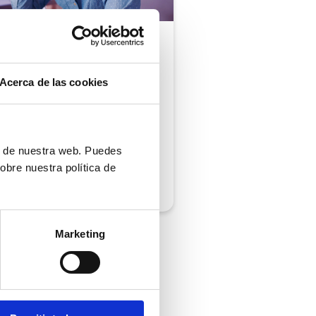
ón al cliente |
5 min
comprobar si tu
Acerca de las cookies
ión al cliente cumple
iempos de respuesta
 normativa
ón de nuestra web. Puedes
obre nuestra política de
/2026
Marketing