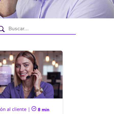
ón al cliente |
8 min