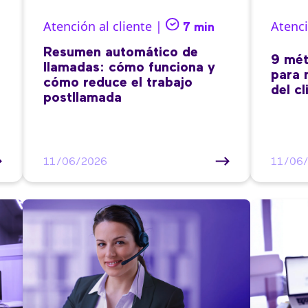
Atención al cliente |
Atenci
7 min
Resumen automático de
9 mét
llamadas: cómo funciona y
para 
cómo reduce el trabajo
del cl
postllamada
11/06/2026
11/06