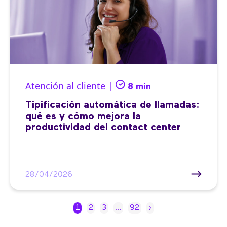
Atención al cliente |
8 min
Tipificación automática de llamadas:
qué es y cómo mejora la
productividad del contact center
28/04/2026
1
2
3
…
92
›