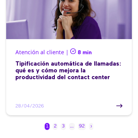
Atención al cliente |
8 min
Tipificación automática de llamadas:
qué es y cómo mejora la
productividad del contact center
28/04/2026
1
2
3
…
92
›