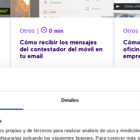
Otros |
Otros
0 min
Cómo recibir los mensajes
Cómo u
del contestador del móvil en
oficin
tu email
empr
15/05/2020
08/05
Detalles
s
s propias y de terceros para realizar análisis de uso y medici
nfigurarlas pulsando los siguientes botones. Para conocer más s