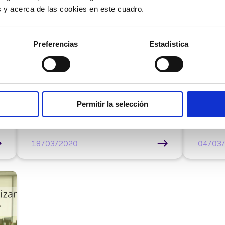
es y acerca de las cookies en este cuadro.
Preferencias
Estadística
Otros |
Otros
0 min
Utilizar en remoto las líneas
Coron
de la oficina sin portar es
como 
posible
en la
Permitir la selección
18/03/2020
04/03