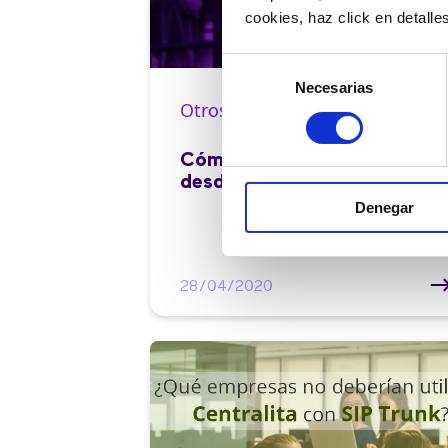
cookies, haz click en detall
Selección
Necesarias
de
Otros |
0 min
consentimiento
Cómo transferir llamadas
desde el móvil
Denegar
28/04/2020