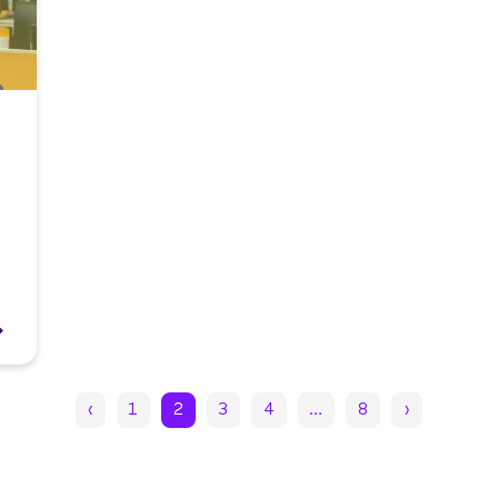
‹
1
2
3
4
…
8
›