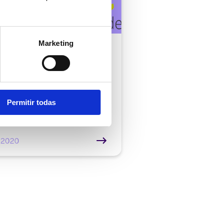
Marketing
 |
0 min
avirus: teletrabajo
medida de contención
 empresa
Permitir todas
/2020