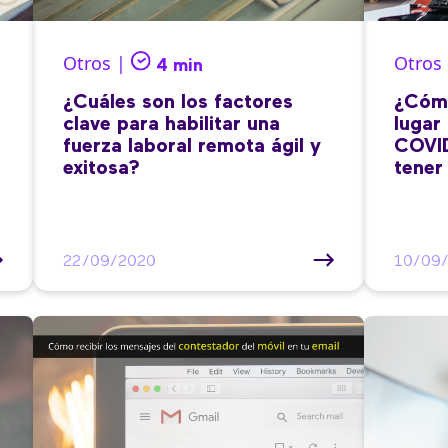
Otros |
Otros
4 min
¿Cuáles son los factores
¿Cómo
clave para habilitar una
lugar
fuerza laboral remota ágil y
COVID
exitosa?
tener
22/09/2020
10/09