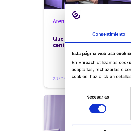
Atención al cliente |
10 min
Consentimiento
Qué es el FCR en un contact
center y cómo mejorarlo
Esta página web usa cookie
En Enreach utilizamos cookie
aceptarlas, rechazarlas o co
cookies, haz click en detall
28/05/2026
Selección
Necesarias
de
consentimiento