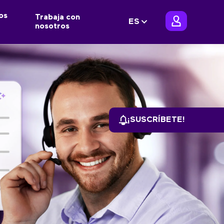
os
Trabaja con
ES
nosotros
¡SUSCRÍBETE!