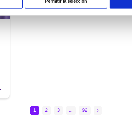
Permitir la selección
1
2
3
…
92
›