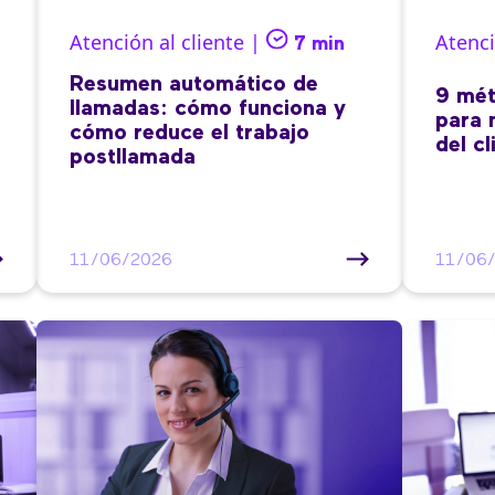
Atención al cliente |
Atenci
7 min
Resumen automático de
9 mét
llamadas: cómo funciona y
para 
cómo reduce el trabajo
del cl
postllamada
11/06/2026
11/06