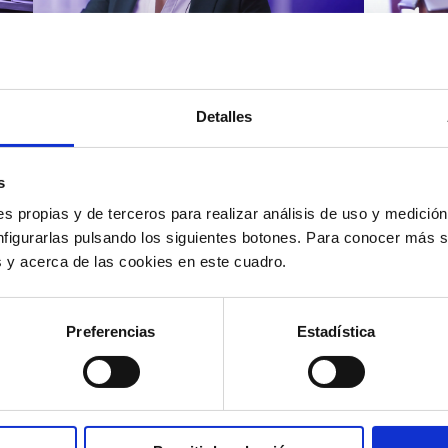
Atención al cliente |
Atenci
8 min
Cómo 
Detalles
Cómo automatizar la
atenc
evaluación de llamadas en
los t
un contact center con IA
según
s
s propias y de terceros para realizar análisis de uso y medici
nfigurarlas pulsando los siguientes botones. Para conocer más s
es y acerca de las cookies en este cuadro.
12/05/2026
11/05
Preferencias
Estadística