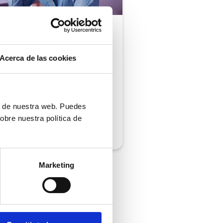
ón al cliente |
5 min
comprobar si tu
Acerca de las cookies
ión al cliente cumple
iempos de respuesta
 normativa
ón de nuestra web. Puedes
obre nuestra política de
/2026
Marketing