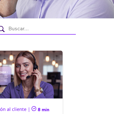
ón al cliente |
8 min