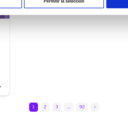
Permitir la selección
1
2
3
…
92
›