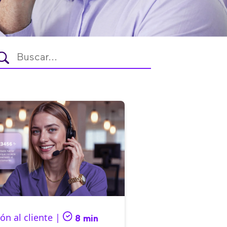
ón al cliente |
8 min