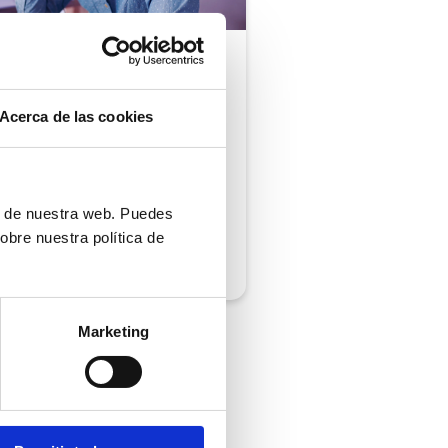
ón al cliente |
5 min
comprobar si tu
Acerca de las cookies
ión al cliente cumple
iempos de respuesta
 normativa
ón de nuestra web. Puedes
obre nuestra política de
/2026
Marketing