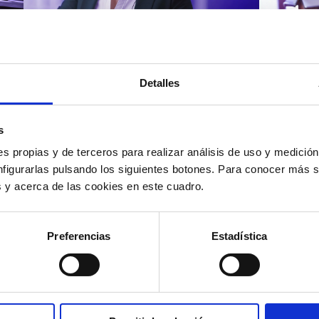
Atención al cliente |
Atenci
8 min
Cómo 
Detalles
Cómo automatizar la
atenc
evaluación de llamadas en
los t
un contact center con IA
según
s
s propias y de terceros para realizar análisis de uso y medici
nfigurarlas pulsando los siguientes botones. Para conocer más s
es y acerca de las cookies en este cuadro.
12/05/2026
11/05
Preferencias
Estadística