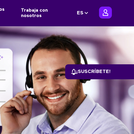
os
Trabaja con
ES
nosotros
¡SUSCRÍBETE!