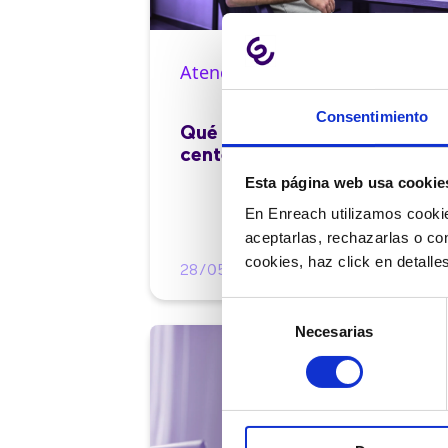
Atención al cliente |
10 min
Consentimiento
Qué es el FCR en un contact
center y cómo mejorarlo
Esta página web usa cookie
En Enreach utilizamos cookie
aceptarlas, rechazarlas o co
cookies, haz click en detall
28/05/2026
Selección
Necesarias
de
consentimiento