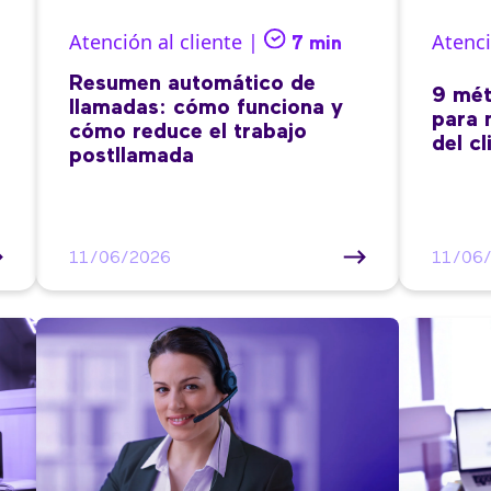
Atención al cliente |
Atenci
7 min
Resumen automático de
9 mét
llamadas: cómo funciona y
para 
cómo reduce el trabajo
del cl
postllamada
11/06/2026
11/06