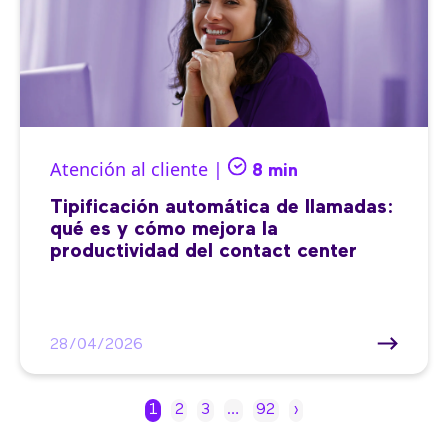
Atención al cliente |
8 min
Tipificación automática de llamadas:
qué es y cómo mejora la
productividad del contact center
28/04/2026
1
2
3
…
92
›