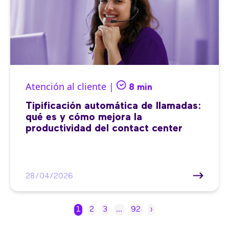
Atención al cliente |
8 min
Tipificación automática de llamadas:
qué es y cómo mejora la
productividad del contact center
28/04/2026
1
2
3
…
92
›