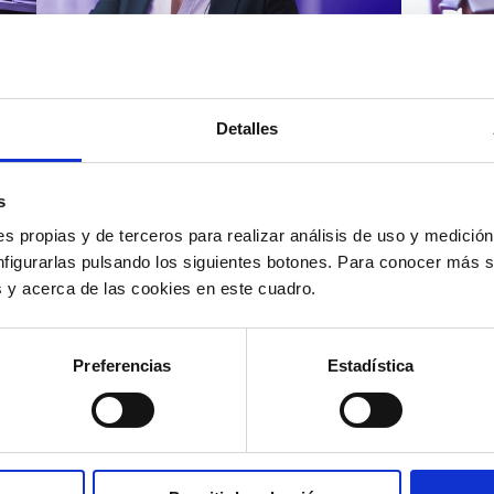
Atención al cliente |
Atenci
8 min
Cómo 
Detalles
Cómo automatizar la
atenc
evaluación de llamadas en
los t
un contact center con IA
según
s
s propias y de terceros para realizar análisis de uso y medici
nfigurarlas pulsando los siguientes botones. Para conocer más s
es y acerca de las cookies en este cuadro.
12/05/2026
11/05
Preferencias
Estadística