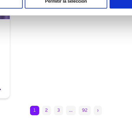
Permitir la selección
1
2
3
…
92
›