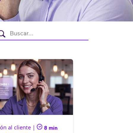
ón al cliente |
8 min