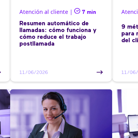
Atención al cliente |
Atenci
7 min
Resumen automático de
9 mét
llamadas: cómo funciona y
para 
cómo reduce el trabajo
del cl
postllamada
11/06/2026
11/06