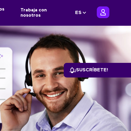
os
Trabaja con
ES
nosotros
¡SUSCRÍBETE!