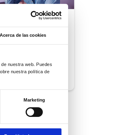
ón al cliente |
5 min
comprobar si tu
Acerca de las cookies
ión al cliente cumple
iempos de respuesta
 normativa
ón de nuestra web. Puedes
obre nuestra política de
/2026
Marketing