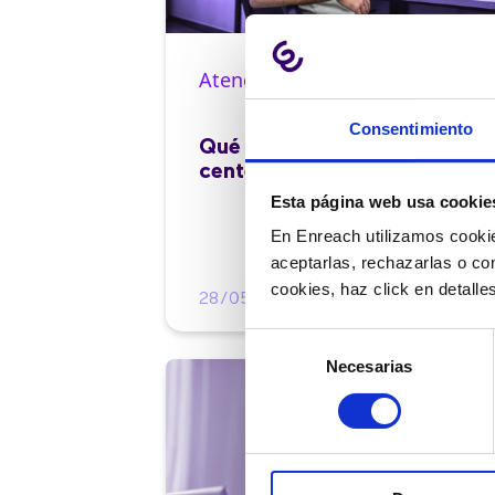
Atención al cliente |
10 min
Consentimiento
Qué es el FCR en un contact
center y cómo mejorarlo
Esta página web usa cookie
En Enreach utilizamos cookie
aceptarlas, rechazarlas o co
cookies, haz click en detall
28/05/2026
Selección
Necesarias
de
consentimiento