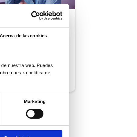
ón al cliente |
5 min
comprobar si tu
Acerca de las cookies
ión al cliente cumple
iempos de respuesta
 normativa
ón de nuestra web. Puedes
obre nuestra política de
/2026
Marketing