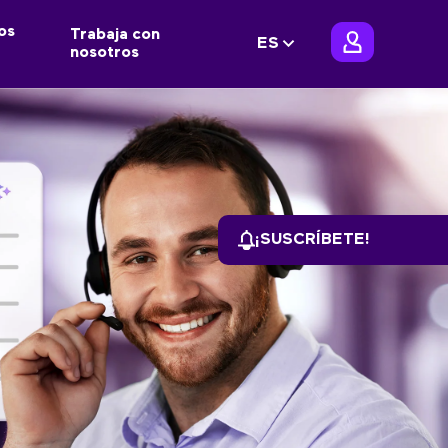
os
Trabaja con
ES
nosotros
¡SUSCRÍBETE!