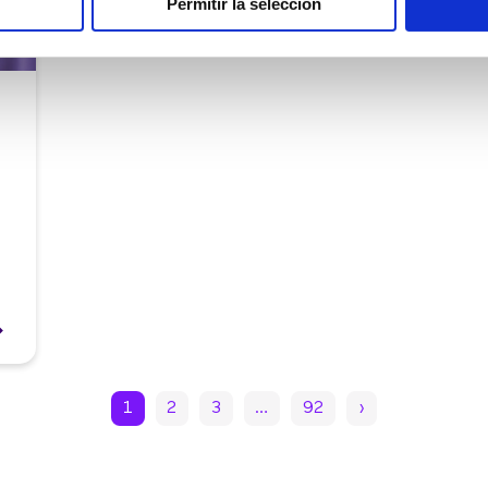
Permitir la selección
1
2
3
…
92
›