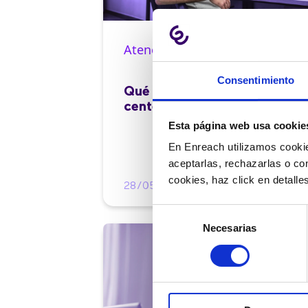
Atención al cliente |
10 min
Consentimiento
Qué es el FCR en un contact
center y cómo mejorarlo
Esta página web usa cookie
En Enreach utilizamos cookie
aceptarlas, rechazarlas o co
cookies, haz click en detall
28/05/2026
Selección
Necesarias
de
consentimiento