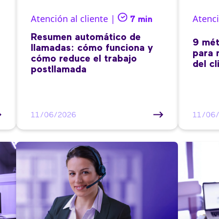
Atención al cliente |
Atenci
7 min
Resumen automático de
9 mét
llamadas: cómo funciona y
para 
cómo reduce el trabajo
del cl
postllamada
11/06/2026
11/06