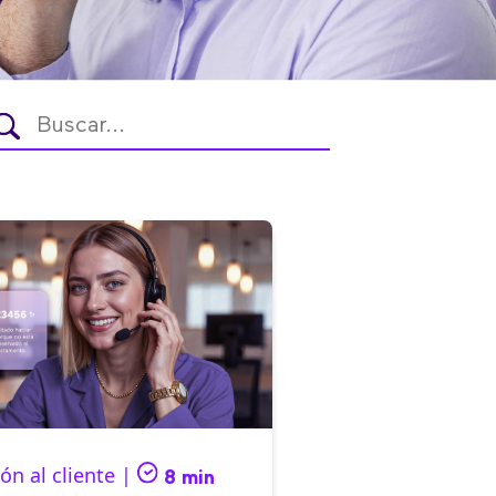
ón al cliente |
8 min