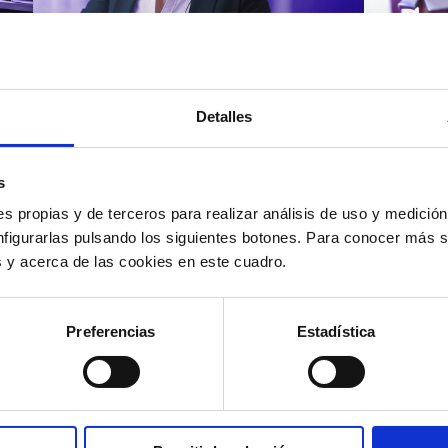
Atención al cliente |
Atenci
8 min
Cómo 
Detalles
Cómo automatizar la
atenc
evaluación de llamadas en
los t
un contact center con IA
según
s
s propias y de terceros para realizar análisis de uso y medici
nfigurarlas pulsando los siguientes botones. Para conocer más s
es y acerca de las cookies en este cuadro.
12/05/2026
11/05
Preferencias
Estadística