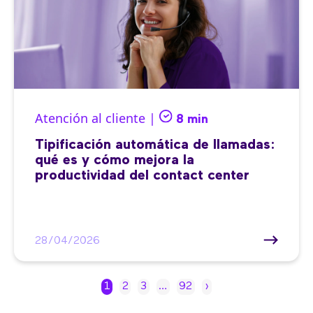
Atención al cliente |
8 min
Tipificación automática de llamadas:
qué es y cómo mejora la
productividad del contact center
28/04/2026
1
2
3
…
92
›