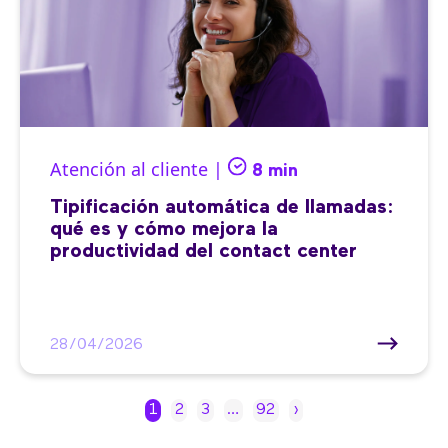
Atención al cliente |
8 min
Tipificación automática de llamadas:
qué es y cómo mejora la
productividad del contact center
28/04/2026
1
2
3
…
92
›