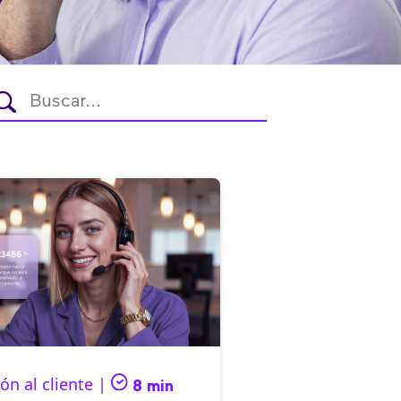
ón al cliente |
8 min