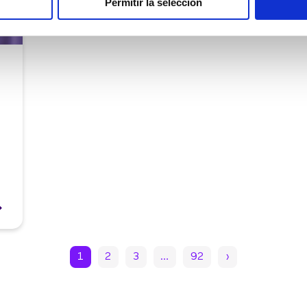
Permitir la selección
1
2
3
…
92
›