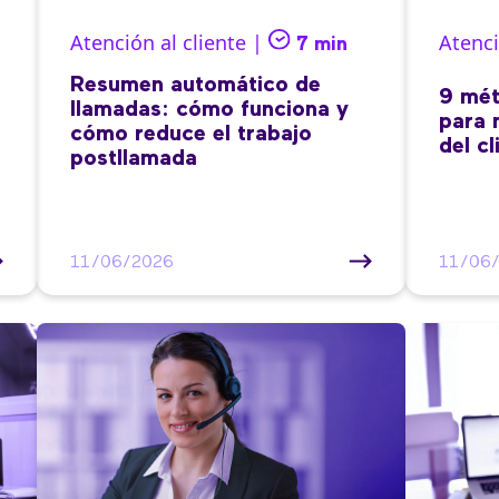
Atención al cliente |
Atenci
7 min
Resumen automático de
9 mét
llamadas: cómo funciona y
para 
cómo reduce el trabajo
del cl
postllamada
11/06/2026
11/06