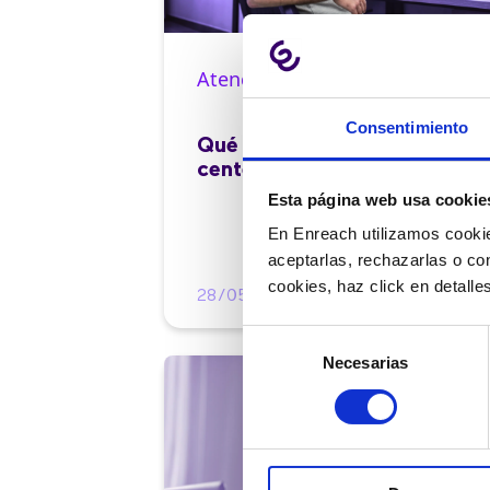
Atención al cliente |
10 min
Consentimiento
Qué es el FCR en un contact
center y cómo mejorarlo
Esta página web usa cookie
En Enreach utilizamos cookie
aceptarlas, rechazarlas o co
cookies, haz click en detall
28/05/2026
Selección
Necesarias
de
consentimiento