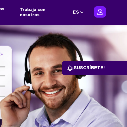
os
Trabaja con
ES
nosotros
¡SUSCRÍBETE!