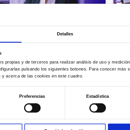
Atención al cliente |
Atenci
8 min
Cómo 
Detalles
Cómo automatizar la
atenc
evaluación de llamadas en
los t
un contact center con IA
según
s
s propias y de terceros para realizar análisis de uso y medici
nfigurarlas pulsando los siguientes botones. Para conocer más s
es y acerca de las cookies en este cuadro.
12/05/2026
11/05
Preferencias
Estadística