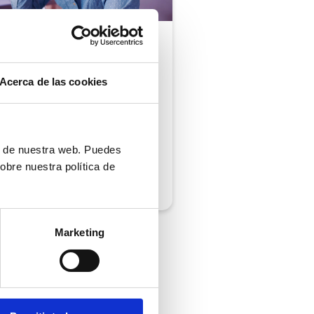
ón al cliente |
5 min
comprobar si tu
Acerca de las cookies
ión al cliente cumple
iempos de respuesta
 normativa
ón de nuestra web. Puedes
obre nuestra política de
/2026
Marketing