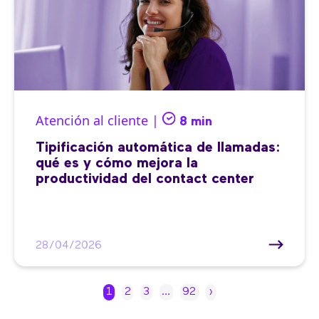
Atención al cliente |
8 min
Tipificación automática de llamadas:
qué es y cómo mejora la
productividad del contact center
28/04/2026
1
2
3
…
92
›