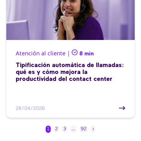
Atención al cliente |
8 min
Tipificación automática de llamadas:
qué es y cómo mejora la
productividad del contact center
28/04/2026
1
2
3
…
92
›