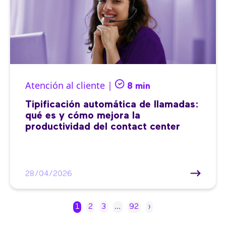
Atención al cliente |
8 min
Tipificación automática de llamadas:
qué es y cómo mejora la
productividad del contact center
28/04/2026
1
2
3
…
92
›