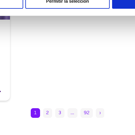
Permitir la selección
1
2
3
…
92
›