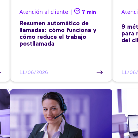
Atención al cliente |
Atenci
7 min
Resumen automático de
9 mét
llamadas: cómo funciona y
para 
cómo reduce el trabajo
del cl
postllamada
11/06/2026
11/06