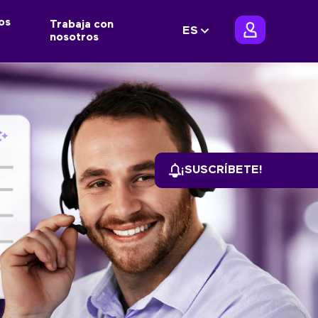
os
Trabaja con
ES
nosotros
¡SUSCRÍBETE!