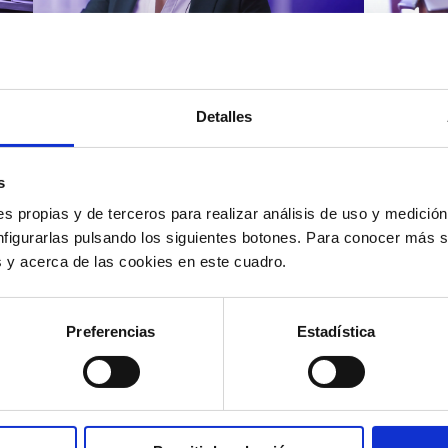
Atención al cliente |
Atenci
8 min
Cómo 
Detalles
Cómo automatizar la
atenc
evaluación de llamadas en
los t
un contact center con IA
según
s
s propias y de terceros para realizar análisis de uso y medici
nfigurarlas pulsando los siguientes botones. Para conocer más s
es y acerca de las cookies en este cuadro.
12/05/2026
11/05
Preferencias
Estadística