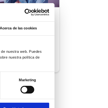
ón al cliente |
5 min
comprobar si tu
Acerca de las cookies
ión al cliente cumple
iempos de respuesta
 normativa
ón de nuestra web. Puedes
obre nuestra política de
/2026
Marketing