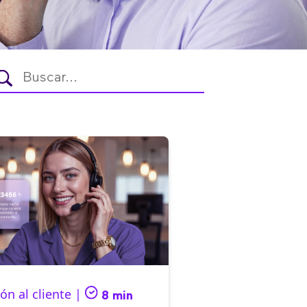
ón al cliente |
8 min