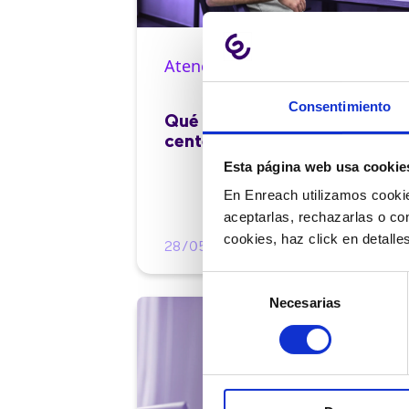
Atención al cliente |
10 min
Consentimiento
Qué es el FCR en un contact
center y cómo mejorarlo
Esta página web usa cookie
En Enreach utilizamos cookie
aceptarlas, rechazarlas o co
cookies, haz click en detall
28/05/2026
Selección
Necesarias
de
consentimiento