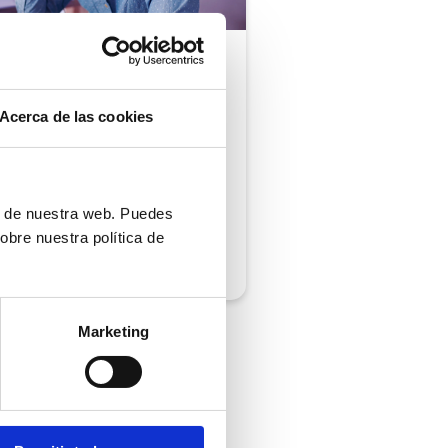
ón al cliente |
5 min
comprobar si tu
Acerca de las cookies
ión al cliente cumple
iempos de respuesta
 normativa
ón de nuestra web. Puedes
obre nuestra política de
/2026
Marketing