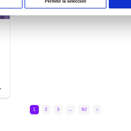
Permitir la selección
1
2
3
…
92
›