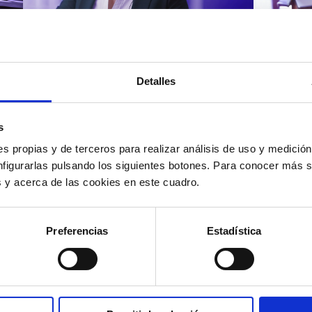
Atención al cliente |
Atenci
8 min
Cómo 
Detalles
Cómo automatizar la
atenc
evaluación de llamadas en
los t
un contact center con IA
según
s
s propias y de terceros para realizar análisis de uso y medici
nfigurarlas pulsando los siguientes botones. Para conocer más s
es y acerca de las cookies en este cuadro.
12/05/2026
11/05
Preferencias
Estadística