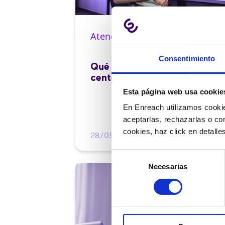
Atención al cliente |
10 min
Consentimiento
Qué es el FCR en un contact
center y cómo mejorarlo
Esta página web usa cookie
En Enreach utilizamos cookie
aceptarlas, rechazarlas o co
cookies, haz click en detall
28/05/2026
Selección
Necesarias
de
consentimiento