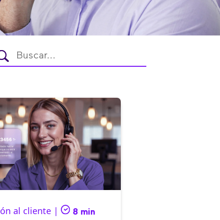
ón al cliente |
8 min