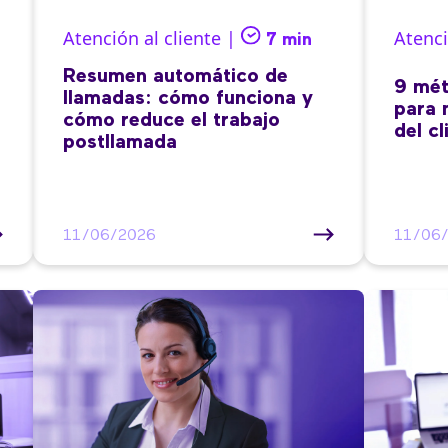
Atención al cliente |
Atenci
7 min
Resumen automático de
9 mét
llamadas: cómo funciona y
para 
cómo reduce el trabajo
del cl
postllamada
11/06/2026
11/06