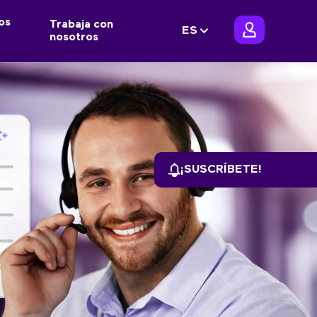
os
Trabaja con
ES
nosotros
¡SUSCRÍBETE!