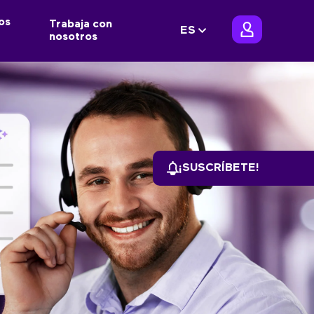
os
Trabaja con
ES
nosotros
¡SUSCRÍBETE!