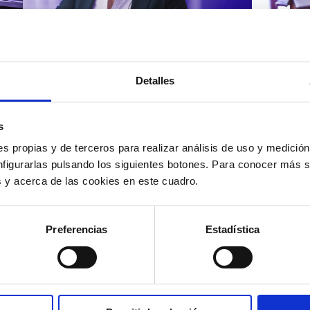
Atención al cliente |
Atenci
8 min
Cómo 
Detalles
Cómo automatizar la
atenc
evaluación de llamadas en
los t
un contact center con IA
según
s
s propias y de terceros para realizar análisis de uso y medici
nfigurarlas pulsando los siguientes botones. Para conocer más s
es y acerca de las cookies en este cuadro.
12/05/2026
11/05
Preferencias
Estadística