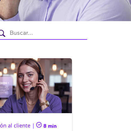
ón al cliente |
8 min