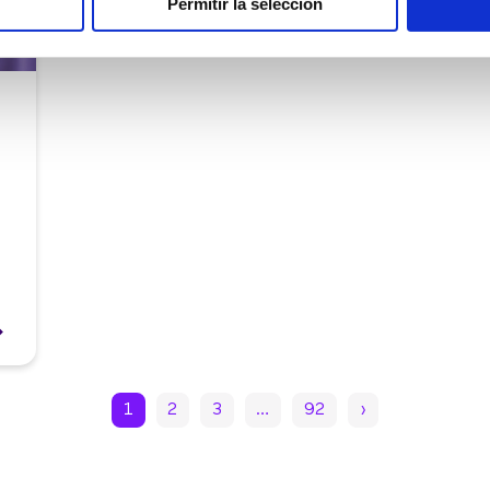
Permitir la selección
1
2
3
…
92
›