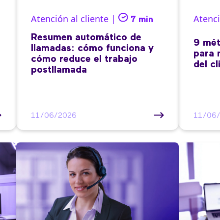
Atención al cliente |
Atenci
7 min
Resumen automático de
9 mét
llamadas: cómo funciona y
para 
cómo reduce el trabajo
del cl
postllamada
11/06/2026
11/06