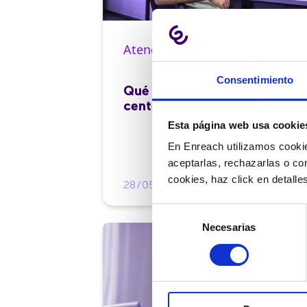
Atención al cliente |
10 min
Consentimiento
Qué es el FCR en un contact
center y cómo mejorarlo
Esta página web usa cookie
En Enreach utilizamos cookie
aceptarlas, rechazarlas o co
cookies, haz click en detall
28/05/2026
Selección
Necesarias
de
consentimiento