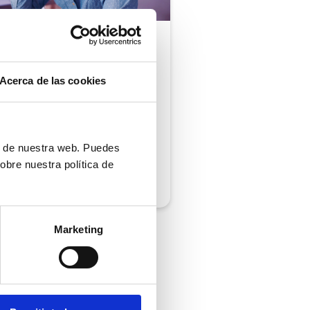
ón al cliente |
5 min
comprobar si tu
Acerca de las cookies
ión al cliente cumple
iempos de respuesta
 normativa
ón de nuestra web. Puedes
obre nuestra política de
/2026
Marketing