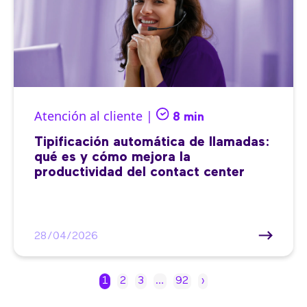
Atención al cliente |
8 min
Tipificación automática de llamadas:
qué es y cómo mejora la
productividad del contact center
28/04/2026
1
2
3
…
92
›