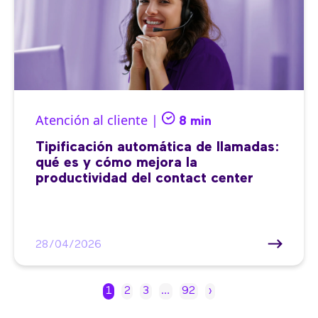
Atención al cliente |
8 min
Tipificación automática de llamadas:
qué es y cómo mejora la
productividad del contact center
28/04/2026
1
2
3
…
92
›