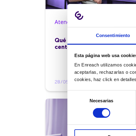
Atención al cliente |
10 min
Consentimiento
Qué es el FCR en un contact
center y cómo mejorarlo
Esta página web usa cookie
En Enreach utilizamos cookie
aceptarlas, rechazarlas o co
cookies, haz click en detall
28/05/2026
Selección
Necesarias
de
consentimiento