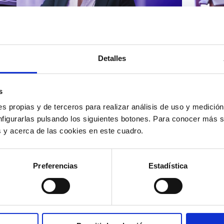
Atención al cliente |
Atenci
8 min
Cómo 
Detalles
Cómo automatizar la
atenc
evaluación de llamadas en
los t
un contact center con IA
según
s
s propias y de terceros para realizar análisis de uso y medici
nfigurarlas pulsando los siguientes botones. Para conocer más s
es y acerca de las cookies en este cuadro.
12/05/2026
11/05
Preferencias
Estadística