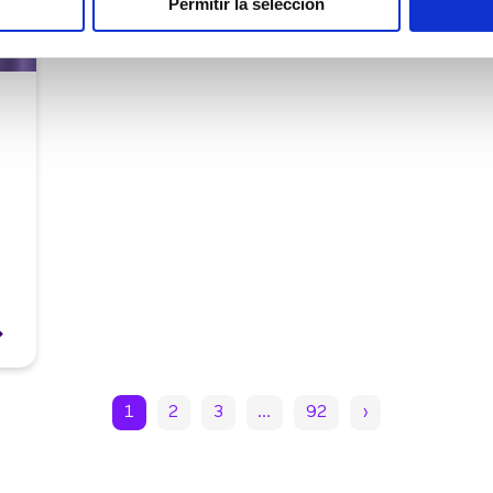
Permitir la selección
1
2
3
…
92
›