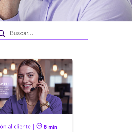
ón al cliente |
8 min