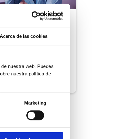
ón al cliente |
5 min
comprobar si tu
Acerca de las cookies
ión al cliente cumple
iempos de respuesta
 normativa
ón de nuestra web. Puedes
obre nuestra política de
/2026
Marketing