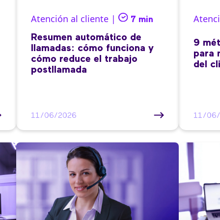
Atención al cliente |
Atenci
7 min
Resumen automático de
9 mét
llamadas: cómo funciona y
para 
cómo reduce el trabajo
del cl
postllamada
11/06/2026
11/06