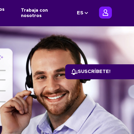
os
Trabaja con
ES
nosotros
¡SUSCRÍBETE!