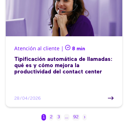
Atención al cliente |
8 min
Tipificación automática de llamadas:
qué es y cómo mejora la
productividad del contact center
28/04/2026
1
2
3
…
92
›