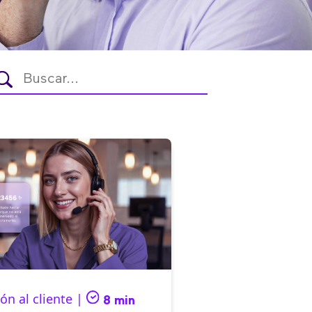
ón al cliente |
8 min