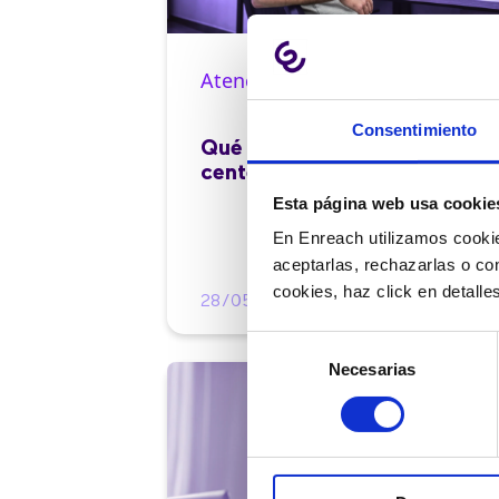
Atención al cliente |
10 min
Consentimiento
Qué es el FCR en un contact
center y cómo mejorarlo
Esta página web usa cookie
En Enreach utilizamos cookie
aceptarlas, rechazarlas o co
cookies, haz click en detall
28/05/2026
Selección
Necesarias
de
consentimiento