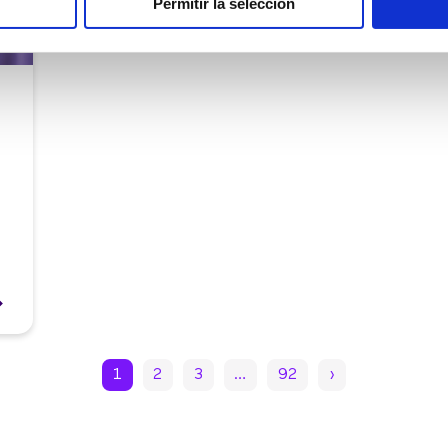
Permitir la selección
1
2
3
…
92
›