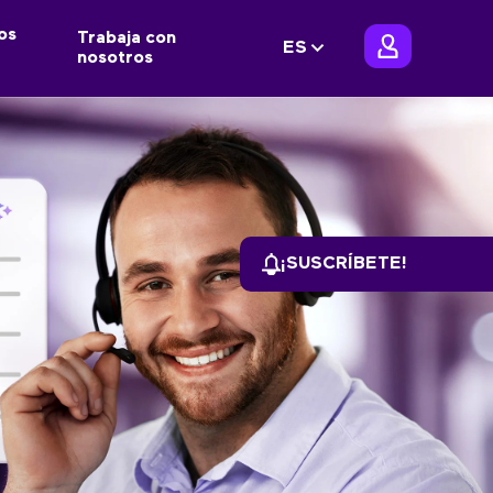
os
Trabaja con
ES
nosotros
¡SUSCRÍBETE!