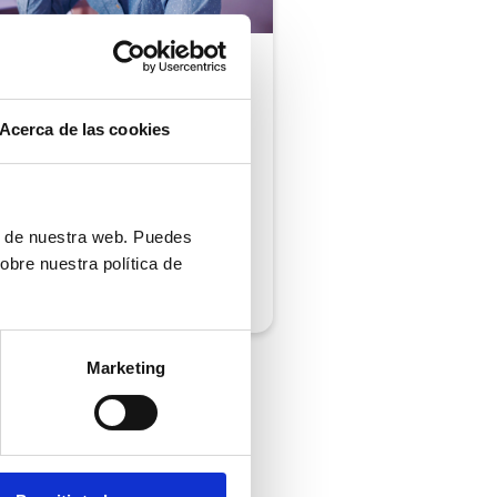
ón al cliente |
5 min
comprobar si tu
Acerca de las cookies
ión al cliente cumple
iempos de respuesta
 normativa
ón de nuestra web. Puedes
obre nuestra política de
/2026
Marketing