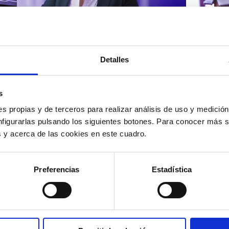
Atención al cliente |
Atenci
8 min
Cómo 
Detalles
Cómo automatizar la
atenc
evaluación de llamadas en
los t
un contact center con IA
según
s
s propias y de terceros para realizar análisis de uso y medici
nfigurarlas pulsando los siguientes botones. Para conocer más s
es y acerca de las cookies en este cuadro.
12/05/2026
11/05
Preferencias
Estadística