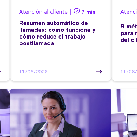
Atención al cliente |
Atenci
7 min
Resumen automático de
9 mét
llamadas: cómo funciona y
para 
cómo reduce el trabajo
del cl
postllamada
11/06/2026
11/06