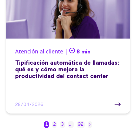
Atención al cliente |
8 min
Tipificación automática de llamadas:
qué es y cómo mejora la
productividad del contact center
28/04/2026
1
2
3
…
92
›