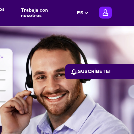
os
Trabaja con
ES
nosotros
¡SUSCRÍBETE!