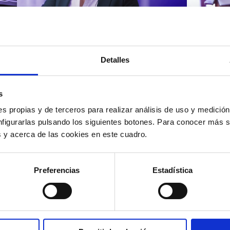
Atención al cliente |
Atenci
8 min
Cómo 
Detalles
Cómo automatizar la
atenc
evaluación de llamadas en
los t
un contact center con IA
según
s
s propias y de terceros para realizar análisis de uso y medici
nfigurarlas pulsando los siguientes botones. Para conocer más s
es y acerca de las cookies en este cuadro.
12/05/2026
11/05
Preferencias
Estadística