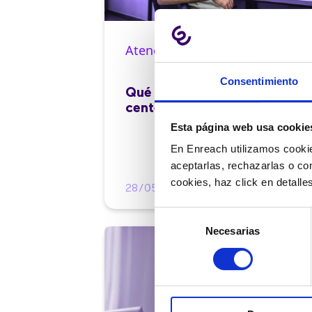
Atención al cliente |
10 min
Consentimiento
Qué es el FCR en un contact
center y cómo mejorarlo
Esta página web usa cookie
En Enreach utilizamos cookie
aceptarlas, rechazarlas o co
cookies, haz click en detall
28/05/2026
Selección
Necesarias
de
consentimiento