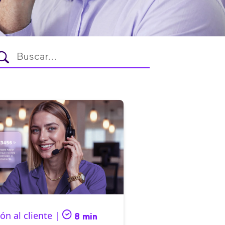
ón al cliente |
8 min