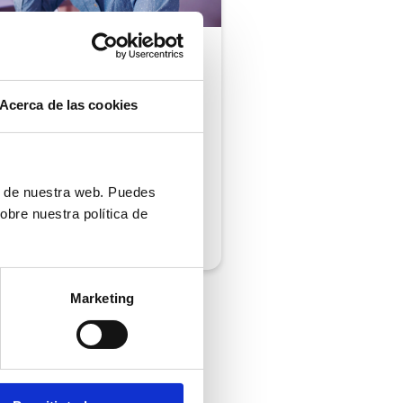
ón al cliente |
5 min
comprobar si tu
Acerca de las cookies
ión al cliente cumple
iempos de respuesta
 normativa
ón de nuestra web. Puedes
obre nuestra política de
/2026
Marketing