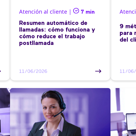
Atención al cliente |
Atenci
7 min
Resumen automático de
9 mét
llamadas: cómo funciona y
para 
cómo reduce el trabajo
del cl
postllamada
11/06/2026
11/06