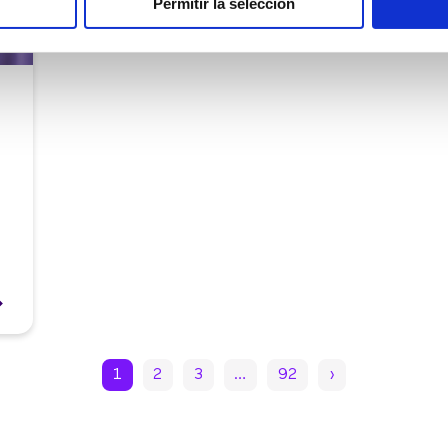
Permitir la selección
1
2
3
…
92
›