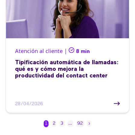
Atención al cliente |
8 min
Tipificación automática de llamadas:
qué es y cómo mejora la
productividad del contact center
28/04/2026
1
2
3
…
92
›