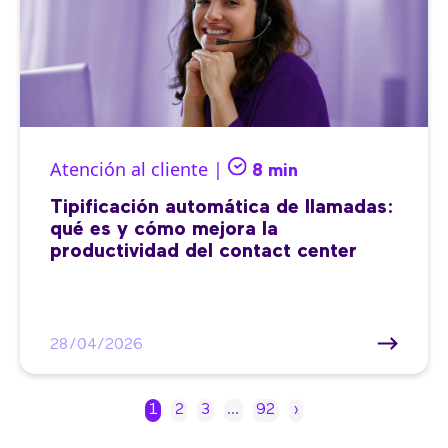
Atención al cliente |
8 min
Tipificación automática de llamadas:
qué es y cómo mejora la
productividad del contact center
28/04/2026
1
2
3
…
92
›