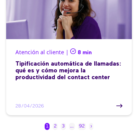
Atención al cliente |
8 min
Tipificación automática de llamadas:
qué es y cómo mejora la
productividad del contact center
28/04/2026
1
2
3
…
92
›