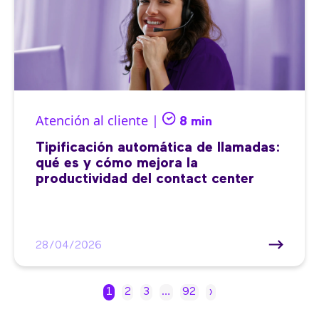
Atención al cliente |
8 min
Tipificación automática de llamadas:
qué es y cómo mejora la
productividad del contact center
28/04/2026
1
2
3
…
92
›