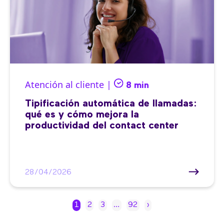
Atención al cliente |
8 min
Tipificación automática de llamadas:
qué es y cómo mejora la
productividad del contact center
28/04/2026
1
2
3
…
92
›