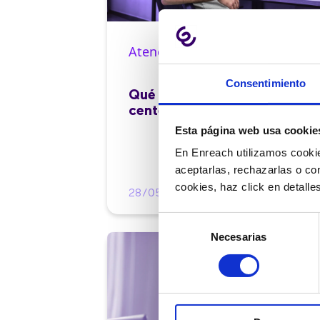
Atención al cliente |
10 min
Consentimiento
Qué es el FCR en un contact
center y cómo mejorarlo
Esta página web usa cookie
En Enreach utilizamos cookie
aceptarlas, rechazarlas o co
cookies, haz click en detall
28/05/2026
Selección
Necesarias
de
consentimiento