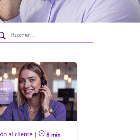
ón al cliente |
8 min