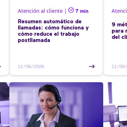
Atención al cliente |
Atenci
7 min
Resumen automático de
9 mét
llamadas: cómo funciona y
para 
cómo reduce el trabajo
del cl
postllamada
11/06/2026
11/06