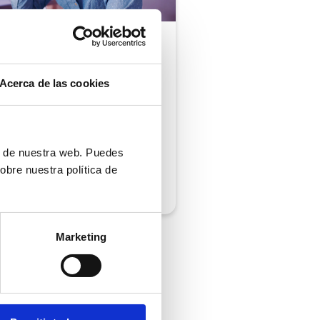
ón al cliente |
5 min
comprobar si tu
Acerca de las cookies
ión al cliente cumple
iempos de respuesta
 normativa
ón de nuestra web. Puedes
obre nuestra política de
/2026
Marketing