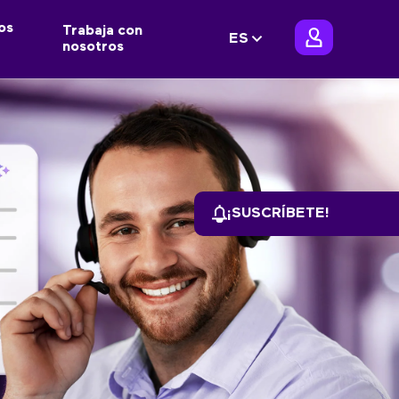
os
Trabaja con
ES
nosotros
¡SUSCRÍBETE!