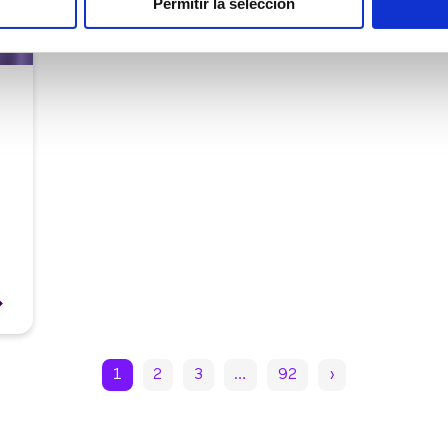
Permitir la selección
1
2
3
…
92
›