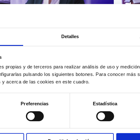
Atención al cliente |
Atenci
8 min
Cómo 
Detalles
Cómo automatizar la
atenc
evaluación de llamadas en
los t
un contact center con IA
según
s
s propias y de terceros para realizar análisis de uso y medici
nfigurarlas pulsando los siguientes botones. Para conocer más s
es y acerca de las cookies en este cuadro.
12/05/2026
11/05
Preferencias
Estadística