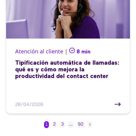
Atención al cliente |
8 min
Tipificación automática de llamadas:
qué es y cómo mejora la
productividad del contact center
28/04/2026
1
2
3
…
92
›