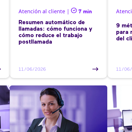
Atención al cliente |
Atenci
7 min
Resumen automático de
9 mét
llamadas: cómo funciona y
para 
cómo reduce el trabajo
del cl
postllamada
11/06/2026
11/06