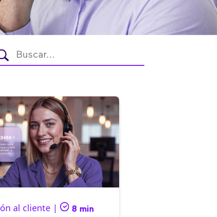
ón al cliente |
8 min