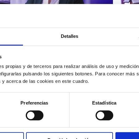
Atención al cliente |
Atenci
8 min
Cómo 
Detalles
Cómo automatizar la
atenc
evaluación de llamadas en
los t
un contact center con IA
según
s
s propias y de terceros para realizar análisis de uso y medici
nfigurarlas pulsando los siguientes botones. Para conocer más s
es y acerca de las cookies en este cuadro.
12/05/2026
11/05
Preferencias
Estadística