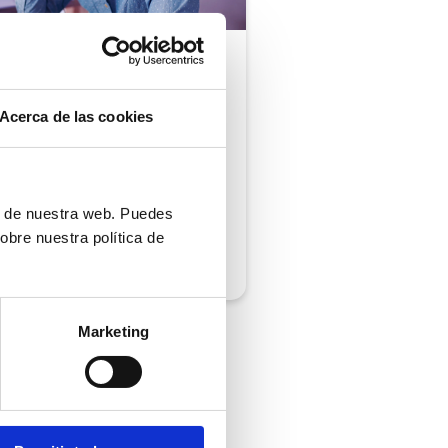
ón al cliente |
5 min
comprobar si tu
Acerca de las cookies
ión al cliente cumple
iempos de respuesta
 normativa
ón de nuestra web. Puedes
obre nuestra política de
/2026
Marketing