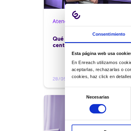
Atención al cliente |
10 min
Consentimiento
Qué es el FCR en un contact
center y cómo mejorarlo
Esta página web usa cookie
En Enreach utilizamos cookie
aceptarlas, rechazarlas o co
cookies, haz click en detall
28/05/2026
Selección
Necesarias
de
consentimiento