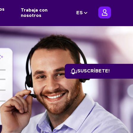
os
Trabaja con
ES
nosotros
¡SUSCRÍBETE!