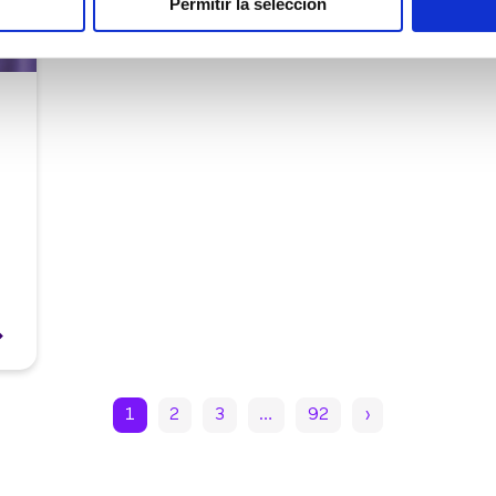
Permitir la selección
1
2
3
…
92
›