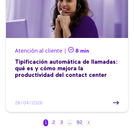
Atención al cliente |
8 min
Tipificación automática de llamadas:
qué es y cómo mejora la
productividad del contact center
28/04/2026
1
2
3
…
92
›