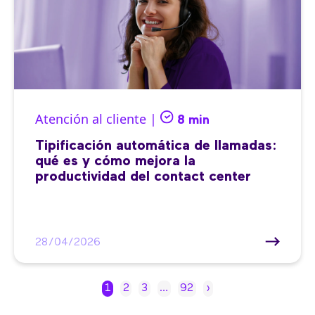
Atención al cliente |
8 min
Tipificación automática de llamadas:
qué es y cómo mejora la
productividad del contact center
28/04/2026
1
2
3
…
92
›